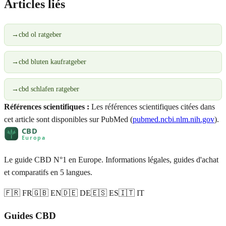
Articles liés
→
cbd ol ratgeber
→
cbd bluten kaufratgeber
→
cbd schlafen ratgeber
Références scientifiques :
Les références scientifiques citées dans
cet article sont disponibles sur PubMed (
pubmed.ncbi.nlm.nih.gov
).
Le guide CBD N°1 en Europe. Informations légales, guides d'achat
et comparatifs en 5 langues.
🇫🇷 FR
🇬🇧 EN
🇩🇪 DE
🇪🇸 ES
🇮🇹 IT
Guides CBD