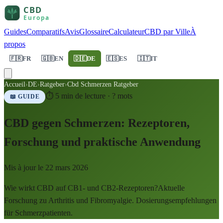
Guides
Comparatifs
Avis
Glossaire
Calculateur
CBD par Ville
À
propos
🇫🇷
FR
🇬🇧
EN
🇩🇪
DE
🇪🇸
ES
🇮🇹
IT
Accueil
›
DE
›
Ratgeber
›
Cbd Schmerzen Ratgeber
⏱
5
min de lecture ·
?
mots
📖 GUIDE
CBD gegen Schmerzen: Rezeptoren,
Forschung und praktische Anwendung
Mis à jour le
22 mars 2026
Wie wirkt CBD auf CB1- und CB2-Rezeptoren?Aktuelle
Forschung zu Arthritis und Fibromyalgie. Dosierungsempfehlungen
für Schmerzpatienten.