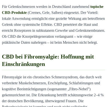
Für Gelenkschmerzen werden in Deutschland zunehmend
topische
CBD-Produkte
(Cremes, Gele, Salben) eingesetzt. Der Vorteil:
lokale Anwendung ermöglicht eine gezielte Wirkung am betroffenen
Gelenk ohne systemische Effekte. CBD penetriert die Haut und
erreicht Rezeptoren in subkutanem Gewebe und Gelenkmembranen.
Ob CBD die Knorpeldegeneration verlangsamt – wie einige
präklinische Daten nahelegen – ist beim Menschen nicht belegt.
CBD bei Fibromyalgie: Hoffnung mit
Einschränkungen
Fibromyalgie ist ein chronisches Schmerzsyndrom, das durch weit
verbreitete Muskelschmerzen, Erschöpfung, Schlafstörungen und
kognitive Beeinträchtigungen (sogenannter „Fibro-Nebel”)
gekennzeichnet ist. Die Erkrankung betrifft schätzungsweise 2–4 %
der deutschen Bevölkerung, überwiegend Frauen. Die
Pathophysiologie ist komplex und noch nicht vollständig