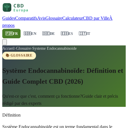
Guides
Comparatifs
Avis
Glossaire
Calculateur
CBD par Ville
À
propos
🇫🇷
FR
🇬🇧
EN
🇩🇪
DE
🇪🇸
ES
🇮🇹
IT
Accueil
›
Glossaire
›
Systeme Endocannabinoide
📚 GLOSSAIRE
Système Endocannabinoïde: Définition et
Guide Complet CBD (2026)
Qu'est-ce que c'est, comment ça fonctionne?Guide clair et précis
rédigé par des experts
Définition
Système Endocannabinoïde est un terme fondamental dans le