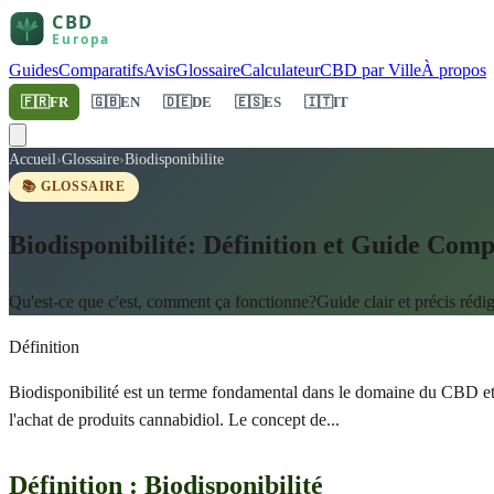
Guides
Comparatifs
Avis
Glossaire
Calculateur
CBD par Ville
À propos
🇫🇷
FR
🇬🇧
EN
🇩🇪
DE
🇪🇸
ES
🇮🇹
IT
Accueil
›
Glossaire
›
Biodisponibilite
📚 GLOSSAIRE
Biodisponibilité: Définition et Guide Com
Qu'est-ce que c'est, comment ça fonctionne?Guide clair et précis rédig
Définition
Biodisponibilité est un terme fondamental dans le domaine du CBD et 
l'achat de produits cannabidiol. Le concept de
...
Définition : Biodisponibilité