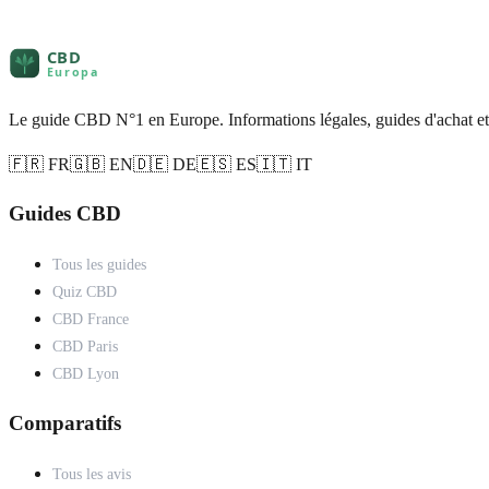
Le guide CBD N°1 en Europe. Informations légales, guides d'achat et
🇫🇷 FR
🇬🇧 EN
🇩🇪 DE
🇪🇸 ES
🇮🇹 IT
Guides CBD
Tous les guides
Quiz CBD
CBD France
CBD Paris
CBD Lyon
Comparatifs
Tous les avis