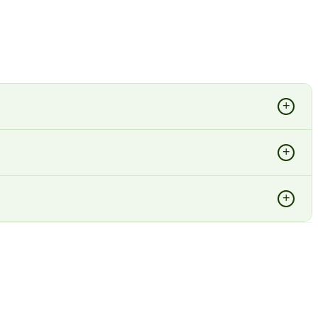
+
+
+