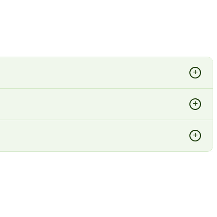
+
+
+