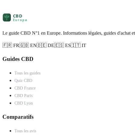
Le guide CBD N°1 en Europe. Informations légales, guides d'achat et
🇫🇷 FR
🇬🇧 EN
🇩🇪 DE
🇪🇸 ES
🇮🇹 IT
Guides CBD
Tous les guides
Quiz CBD
CBD France
CBD Paris
CBD Lyon
Comparatifs
Tous les avis