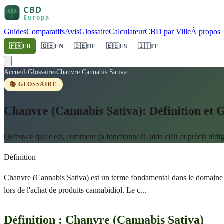
Guides
Comparatifs
Avis
Glossaire
Calculateur
CBD par Ville
À propos
🇫🇷
FR
🇬🇧
EN
🇩🇪
DE
🇪🇸
ES
🇮🇹
IT
Accueil
›
Glossaire
›
Chanvre Cannabis Sativa
📚 GLOSSAIRE
Chanvre (Cannabis Sativa): Définition et
Qu'est-ce que c'est, comment ça fonctionne?Guide clair et précis rédig
Définition
Chanvre (Cannabis Sativa) est un terme fondamental dans le domaine 
lors de l'achat de produits cannabidiol. Le c
...
Définition : Chanvre (Cannabis Sativa)