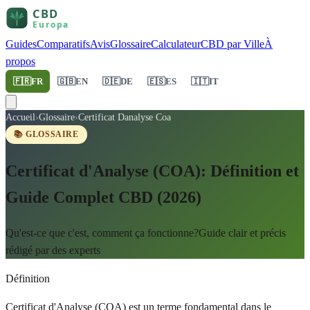
Guides
Comparatifs
Avis
Glossaire
Calculateur
CBD par Ville
À
propos
🇫🇷
FR
🇬🇧
EN
🇩🇪
DE
🇪🇸
ES
🇮🇹
IT
Accueil
›
Glossaire
›
Certificat Danalyse Coa
📚 GLOSSAIRE
Certificat d'Analyse (COA): Définition et
Guide Complet CBD (2026)
Qu'est-ce que c'est, comment ça fonctionne?Guide clair et précis
rédigé par des experts
Définition
Certificat d'Analyse (COA) est un terme fondamental dans le