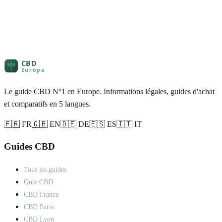
Le guide CBD N°1 en Europe. Informations légales, guides d'achat
et comparatifs en 5 langues.
🇫🇷 FR
🇬🇧 EN
🇩🇪 DE
🇪🇸 ES
🇮🇹 IT
Guides CBD
Tous les guides
Quiz CBD
CBD France
CBD Paris
CBD Lyon