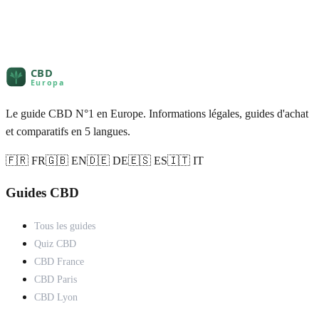
Le guide CBD N°1 en Europe. Informations légales, guides d'achat
et comparatifs en 5 langues.
🇫🇷 FR
🇬🇧 EN
🇩🇪 DE
🇪🇸 ES
🇮🇹 IT
Guides CBD
Tous les guides
Quiz CBD
CBD France
CBD Paris
CBD Lyon