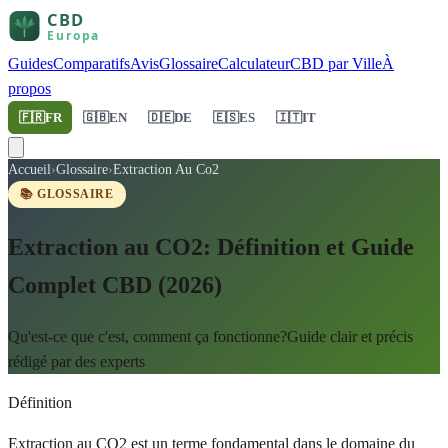
Guides
Comparatifs
Avis
Glossaire
Calculateur
CBD par Ville
À
propos
🇫🇷
FR
🇬🇧
EN
🇩🇪
DE
🇪🇸
ES
🇮🇹
IT
Accueil
›
Glossaire
›
Extraction Au Co2
📚 GLOSSAIRE
Extraction au CO2: Définition et Guide
Complet CBD (2026)
Qu'est-ce que c'est, comment ça fonctionne?Guide clair et précis
rédigé par des experts
Définition
Extraction au CO2 est un terme fondamental dans le domaine du