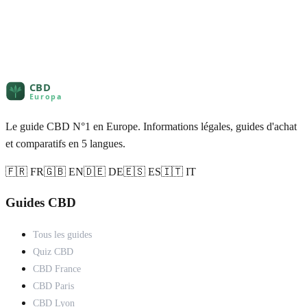
Le guide CBD N°1 en Europe. Informations légales, guides d'achat
et comparatifs en 5 langues.
🇫🇷 FR
🇬🇧 EN
🇩🇪 DE
🇪🇸 ES
🇮🇹 IT
Guides CBD
Tous les guides
Quiz CBD
CBD France
CBD Paris
CBD Lyon