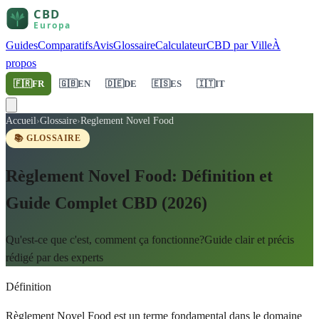
Guides
Comparatifs
Avis
Glossaire
Calculateur
CBD par Ville
À
propos
🇫🇷
FR
🇬🇧
EN
🇩🇪
DE
🇪🇸
ES
🇮🇹
IT
Accueil
›
Glossaire
›
Reglement Novel Food
📚 GLOSSAIRE
Règlement Novel Food: Définition et
Guide Complet CBD (2026)
Qu'est-ce que c'est, comment ça fonctionne?Guide clair et précis
rédigé par des experts
Définition
Règlement Novel Food est un terme fondamental dans le domaine