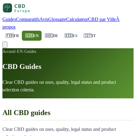
Guides
Comparatifs
Avis
Glossaire
Calculateur
CBD par Ville
À
propos
🇫🇷
FR
🇬🇧
EN
🇩🇪
DE
🇪🇸
ES
🇮🇹
IT
Accueil
›
EN
›
Guides
CBD Guides
Clear CBD guides on uses, quality, legal status and product
selection criteria.
All CBD guides
Clear CBD guides on uses, quality, legal status and product