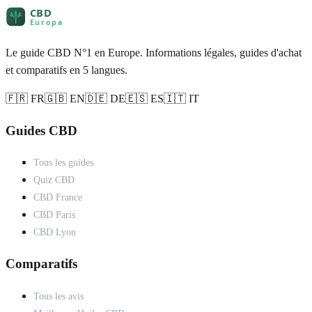
Le guide CBD N°1 en Europe. Informations légales, guides d'achat
et comparatifs en 5 langues.
🇫🇷 FR
🇬🇧 EN
🇩🇪 DE
🇪🇸 ES
🇮🇹 IT
Guides CBD
Tous les guides
Quiz CBD
CBD France
CBD Paris
CBD Lyon
Comparatifs
Tous les avis