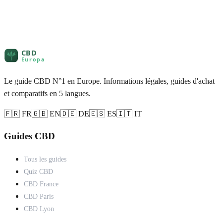
Le guide CBD N°1 en Europe. Informations légales, guides d'achat
et comparatifs en 5 langues.
🇫🇷 FR
🇬🇧 EN
🇩🇪 DE
🇪🇸 ES
🇮🇹 IT
Guides CBD
Tous les guides
Quiz CBD
CBD France
CBD Paris
CBD Lyon