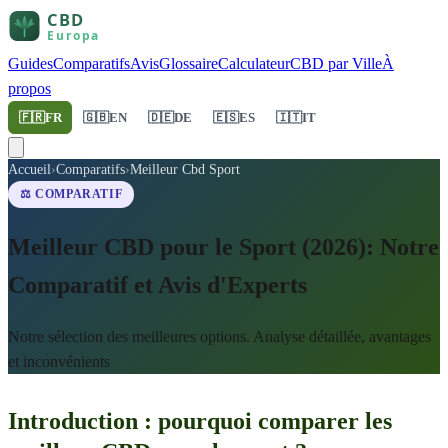
Guides
Comparatifs
Avis
Glossaire
Calculateur
CBD par Ville
À
propos
🇫🇷
FR
🇬🇧
EN
🇩🇪
DE
🇪🇸
ES
🇮🇹
IT
Accueil
›
Comparatifs
›
Meilleur Cbd Sport
⚖️ COMPARATIF
Meilleur CBD pour le Sport (2026): Notre
Comparatif et Avis d'Experts
Notre sélection des meilleures options. Analyse détaillée, avantages
et inconvénients
Introduction : pourquoi comparer les