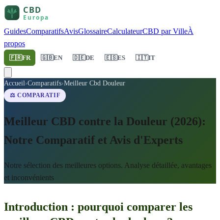
Guides
Comparatifs
Avis
Glossaire
Calculateur
CBD par Ville
À
propos
🇫🇷
FR
🇬🇧
EN
🇩🇪
DE
🇪🇸
ES
🇮🇹
IT
Accueil
›
Comparatifs
›
Meilleur Cbd Douleur
⚖️ COMPARATIF
Meilleur CBD contre la Douleur (2026):
Notre Comparatif et Avis d'Experts
Notre sélection des meilleures options. Analyse détaillée, avantages
et inconvénients
Introduction : pourquoi comparer les