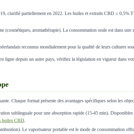
2019, clarifié partiellement en 2022. Les huiles et extraits CBD ≤ 0,5%
ne (cosmétiques, aromathérapie). La consommation orale est dans une zo
éerlandais reconnus mondialement pour la qualité de leurs cultures sous
 ligne depuis un autre pays, vérifiez la législation en vigueur dans vot
ope
nte. Chaque format présente des avantages spécifiques selon les object
ation sublinguale pour une absorption rapide (15-45 min). Disponibles
es huiles CBD
.
combustion). Le vaporisateur portable est le mode de consommation offra