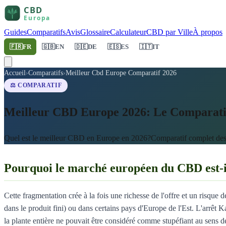
Guides
Comparatifs
Avis
Glossaire
Calculateur
CBD par Ville
À propos
🇫🇷
FR
🇬🇧
EN
🇩🇪
DE
🇪🇸
ES
🇮🇹
IT
Accueil
›
Comparatifs
›
Meilleur Cbd Europe Comparatif 2026
⚖️ COMPARATIF
Meilleur CBD Europe 2026: Le Comparati
Quel est le meilleur CBD en Europe en 2026?Comparatif complet des hu
Pourquoi le marché européen du CBD est-i
Cette fragmentation crée à la fois une richesse de l'offre et un risq
dans le produit fini) ou dans certains pays d'Europe de l'Est. L'arrê
la plante entière ne pouvait être considéré comme stupéfiant au sens