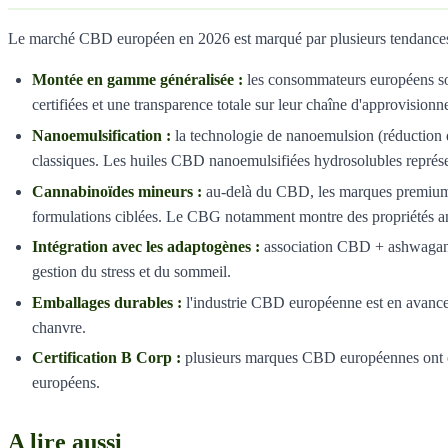
Le marché CBD européen en 2026 est marqué par plusieurs tendances de
Montée en gamme généralisée :
les consommateurs européens sont
certifiées et une transparence totale sur leur chaîne d'approvision
Nanoemulsification :
la technologie de nanoemulsion (réduction 
classiques. Les huiles CBD nanoemulsifiées hydrosolubles représente
Cannabinoïdes mineurs :
au-delà du CBD, les marques premium 
formulations ciblées. Le CBG notamment montre des propriétés ant
Intégration avec les adaptogènes :
association CBD + ashwagandh
gestion du stress et du sommeil.
Emballages durables :
l'industrie CBD européenne est en avance s
chanvre.
Certification B Corp :
plusieurs marques CBD européennes ont ob
européens.
A lire aussi