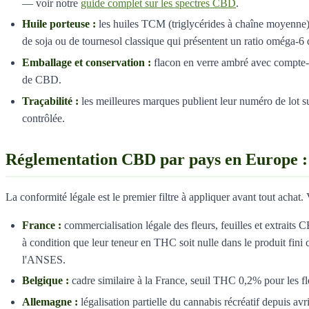
— voir notre
guide complet sur les spectres CBD
.
Huile porteuse :
les huiles TCM (triglycérides à chaîne moyenne) dé
de soja ou de tournesol classique qui présentent un ratio oméga-6 
Emballage et conservation :
flacon en verre ambré avec compte-go
de CBD.
Traçabilité :
les meilleures marques publient leur numéro de lot sur
contrôlée.
Réglementation CBD par pays en Europe : c
La conformité légale est le premier filtre à appliquer avant tout acha
France :
commercialisation légale des fleurs, feuilles et extrait
à condition que leur teneur en THC soit nulle dans le produit fin
l'ANSES.
Belgique :
cadre similaire à la France, seuil THC 0,2% pour les fle
Allemagne :
légalisation partielle du cannabis récréatif depuis 