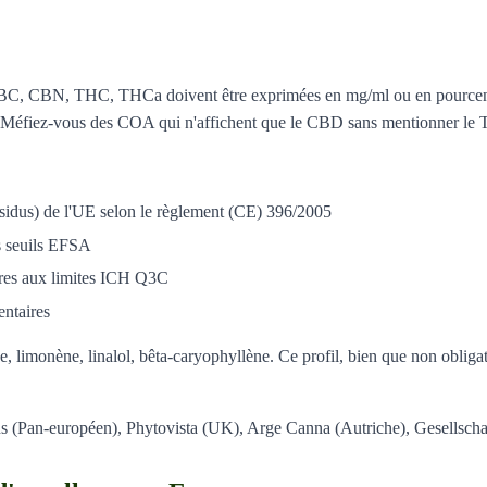
 CBN, THC, THCa doivent être exprimées en mg/ml ou en pourcentage
e. Méfiez-vous des COA qui n'affichent que le CBD sans mentionner le
sidus) de l'UE selon le règlement (CE) 396/2005
s seuils EFSA
eures aux limites ICH Q3C
entaires
, limonène, linalol, bêta-caryophyllène. Ce profil, bien que non obligat
s (Pan-européen), Phytovista (UK), Arge Canna (Autriche), Gesellscha