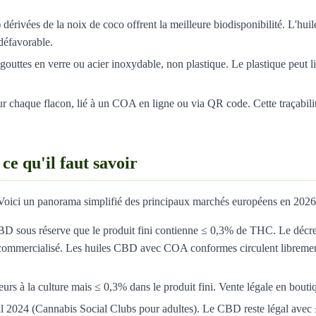
rivées de la noix de coco offrent la meilleure biodisponibilité. L'huile
défavorable.
uttes en verre ou acier inoxydable, non plastique. Le plastique peut lib
 chaque flacon, lié à un COA en ligne ou via QR code. Cette traçabilité d
e qu'il faut savoir
t. Voici un panorama simplifié des principaux marchés européens en 2026
s CBD sous réserve que le produit fini contienne ≤ 0,3% de THC. Le décr
i commercialisé. Les huiles CBD avec COA conformes circulent librement
urs à la culture mais ≤ 0,3% dans le produit fini. Vente légale en boutiq
avril 2024 (Cannabis Social Clubs pour adultes). Le CBD reste légal ave