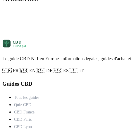
Le guide CBD N°1 en Europe. Informations légales, guides d'achat et
🇫🇷 FR
🇬🇧 EN
🇩🇪 DE
🇪🇸 ES
🇮🇹 IT
Guides CBD
Tous les guides
Quiz CBD
CBD France
CBD Paris
CBD Lyon