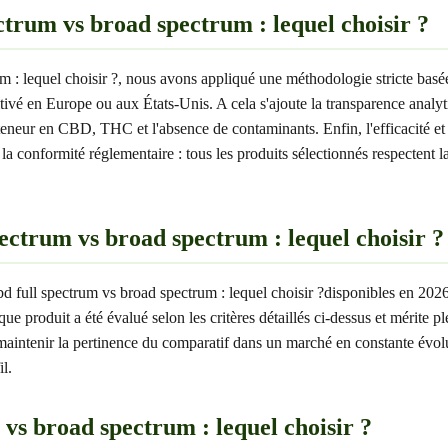
ctrum vs broad spectrum : lequel choisir ?
 : lequel choisir ?, nous avons appliqué une méthodologie stricte basée s
cultivé en Europe ou aux États-Unis. A cela s'ajoute la transparence ana
eneur en CBD, THC et l'absence de contaminants. Enfin, l'efficacité et le
 la conformité réglementaire : tous les produits sélectionnés respectent
pectrum vs broad spectrum : lequel choisir ?
cbd full spectrum vs broad spectrum : lequel choisir ?disponibles en 2026.
haque produit a été évalué selon les critères détaillés ci-dessus et mérite
 maintenir la pertinence du comparatif dans un marché en constante évolut
il.
vs broad spectrum : lequel choisir ?