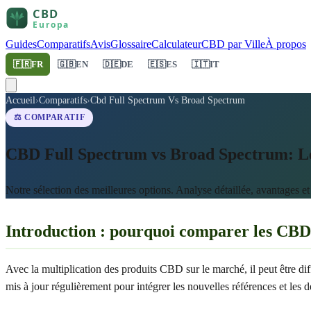
Guides
Comparatifs
Avis
Glossaire
Calculateur
CBD par Ville
À propos
🇫🇷
FR
🇬🇧
EN
🇩🇪
DE
🇪🇸
ES
🇮🇹
IT
Accueil
›
Comparatifs
›
Cbd Full Spectrum Vs Broad Spectrum
⚖️ COMPARATIF
CBD Full Spectrum vs Broad Spectrum: Leq
Notre sélection des meilleures options. Analyse détaillée, avantages e
Introduction : pourquoi comparer les CBD f
Avec la multiplication des produits CBD sur le marché, il peut être diff
mis à jour régulièrement pour intégrer les nouvelles références et le