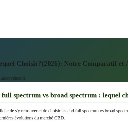
uel Choisir?(2026): Notre Comparatif et A
t inconvénients
ull spectrum vs broad spectrum : lequel ch
icile de s'y retrouver et de choisir les cbd full spectrum vs broad spect
s dernières évolutions du marché CBD.