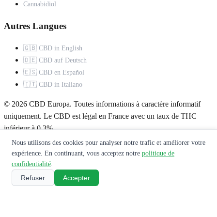
Cannabidiol
Autres Langues
🇬🇧 CBD in English
🇩🇪 CBD auf Deutsch
🇪🇸 CBD en Español
🇮🇹 CBD in Italiano
© 2026 CBD Europa. Toutes informations à caractère informatif
uniquement. Le CBD est légal en France avec un taux de THC
inférieur à 0,3%.
Nous utilisons des cookies pour analyser notre trafic et améliorer votre
À propos
Mentions légales
Politique de confidentialité
Contact
expérience. En continuant, vous acceptez notre
politique de
confidentialité
.
Ce site ne constitue pas un avis médical. Consultez un professionnel
Refuser
Accepter
de santé avant toute utilisation de produits CBD.
🌿