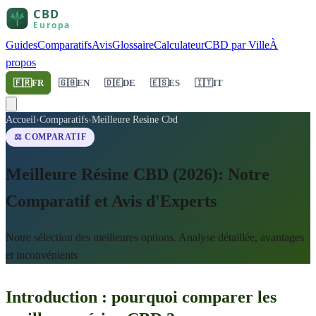
Guides
Comparatifs
Avis
Glossaire
Calculateur
CBD par Ville
À
propos
🇫🇷
FR
🇬🇧
EN
🇩🇪
DE
🇪🇸
ES
🇮🇹
IT
Accueil
›
Comparatifs
›
Meilleure Resine Cbd
⚖️ COMPARATIF
Meilleure Résine CBD (2026): Notre
Comparatif et Avis d'Experts
Notre sélection des meilleures options. Analyse détaillée, avantages
et inconvénients
Introduction : pourquoi comparer les