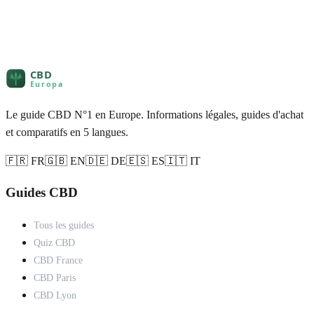
Le guide CBD N°1 en Europe. Informations légales, guides d'achat
et comparatifs en 5 langues.
🇫🇷 FR
🇬🇧 EN
🇩🇪 DE
🇪🇸 ES
🇮🇹 IT
Guides CBD
Tous les guides
Quiz CBD
CBD France
CBD Paris
CBD Lyon