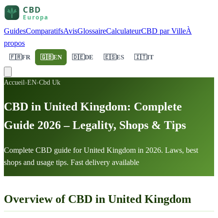
Guides
Comparatifs
Avis
Glossaire
Calculateur
CBD par Ville
À
propos
🇫🇷
FR
🇬🇧
EN
🇩🇪
DE
🇪🇸
ES
🇮🇹
IT
Accueil
›
EN
›
Cbd Uk
CBD in United Kingdom: Complete
Guide 2026 – Legality, Shops & Tips
Complete CBD guide for United Kingdom in 2026. Laws, best
shops and usage tips. Fast delivery available
Overview of CBD in United Kingdom