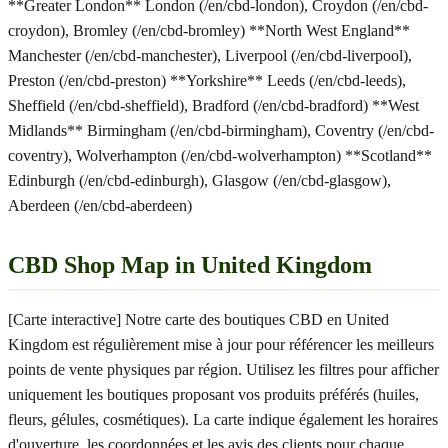
**Greater London** London (/en/cbd-london), Croydon (/en/cbd-
croydon), Bromley (/en/cbd-bromley) **North West England**
Manchester (/en/cbd-manchester), Liverpool (/en/cbd-liverpool),
Preston (/en/cbd-preston) **Yorkshire** Leeds (/en/cbd-leeds),
Sheffield (/en/cbd-sheffield), Bradford (/en/cbd-bradford) **West
Midlands** Birmingham (/en/cbd-birmingham), Coventry (/en/cbd-
coventry), Wolverhampton (/en/cbd-wolverhampton) **Scotland**
Edinburgh (/en/cbd-edinburgh), Glasgow (/en/cbd-glasgow),
Aberdeen (/en/cbd-aberdeen)
CBD Shop Map in United Kingdom
[Carte interactive] Notre carte des boutiques CBD en United
Kingdom est régulièrement mise à jour pour référencer les meilleurs
points de vente physiques par région. Utilisez les filtres pour afficher
uniquement les boutiques proposant vos produits préférés (huiles,
fleurs, gélules, cosmétiques). La carte indique également les horaires
d'ouverture, les coordonnées et les avis des clients pour chaque