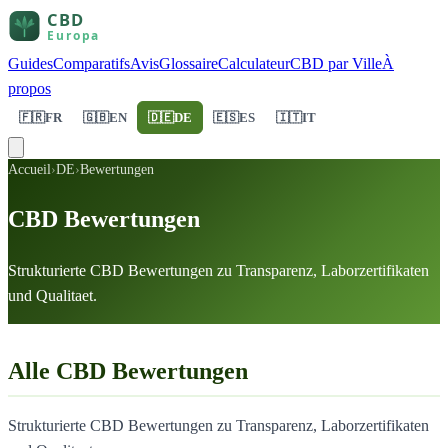
Guides
Comparatifs
Avis
Glossaire
Calculateur
CBD par Ville
À
propos
🇫🇷
FR
🇬🇧
EN
🇩🇪
DE
🇪🇸
ES
🇮🇹
IT
Accueil
›
DE
›
Bewertungen
CBD Bewertungen
Strukturierte CBD Bewertungen zu Transparenz, Laborzertifikaten
und Qualitaet.
Alle CBD Bewertungen
Strukturierte CBD Bewertungen zu Transparenz, Laborzertifikaten