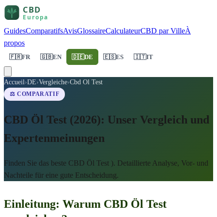
Guides
Comparatifs
Avis
Glossaire
Calculateur
CBD par Ville
À
propos
🇫🇷
FR
🇬🇧
EN
🇩🇪
DE
🇪🇸
ES
🇮🇹
IT
Accueil
›
DE
›
Vergleiche
›
Cbd Ol Test
⚖️ COMPARATIF
CBD Öl Test (2026): Unser Vergleich und
Expertenmeinungen
Finden Sie das beste CBD Öl Test ). Detaillierte Analyse, Vor- und
Nachteile für eine gute Entscheidung.
Einleitung: Warum CBD Öl Test