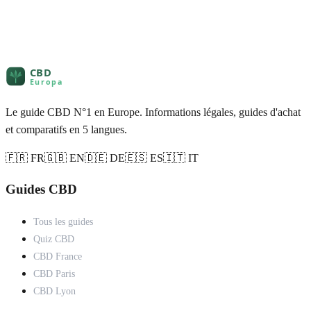
Le guide CBD N°1 en Europe. Informations légales, guides d'achat
et comparatifs en 5 langues.
🇫🇷 FR
🇬🇧 EN
🇩🇪 DE
🇪🇸 ES
🇮🇹 IT
Guides CBD
Tous les guides
Quiz CBD
CBD France
CBD Paris
CBD Lyon