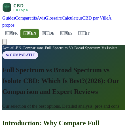
Guides
Comparatifs
Avis
Glossaire
Calculateur
CBD par Ville
À
propos
🇫🇷
FR
🇬🇧
EN
🇩🇪
DE
🇪🇸
ES
🇮🇹
IT
Accueil
›
EN
›
Comparisons
›
Full Spectrum Vs Broad Spectrum Vs Isolate
⚖️ COMPARATIF
Full Spectrum vs Broad Spectrum vs
Isolate CBD: Which Is Best?(2026): Our
Comparison and Expert Reviews
Our selection of the best options. Detailed analysis, pros and cons
Introduction: Why Compare Full