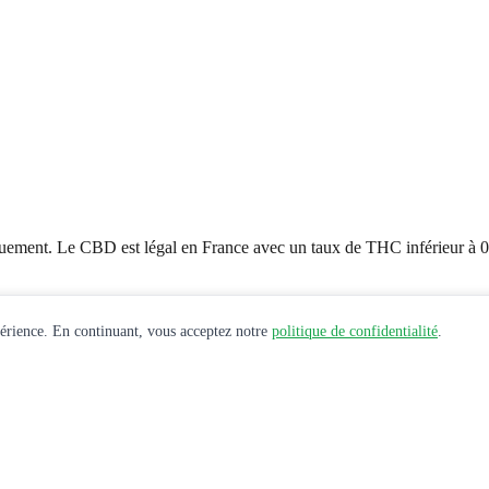
uement. Le CBD est légal en France avec un taux de THC inférieur à 
périence. En continuant, vous acceptez notre
politique de confidentialité
.
e santé avant toute utilisation de produits CBD.