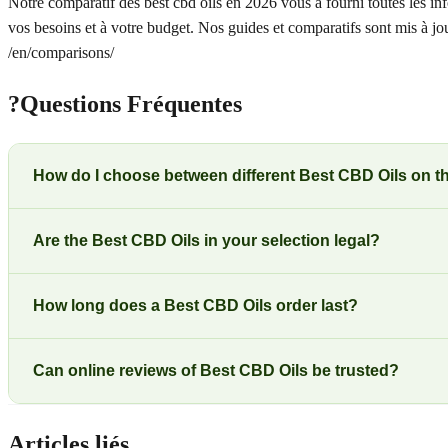
Notre comparatif des best cbd oils en 2026 vous a fourni toutes les info
vos besoins et à votre budget. Nos guides et comparatifs sont mis à j
/en/comparisons/
?
Questions Fréquentes
How do I choose between different Best CBD Oils on t
Are the Best CBD Oils in your selection legal?
How long does a Best CBD Oils order last?
Can online reviews of Best CBD Oils be trusted?
Articles liés