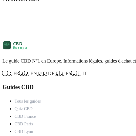
Le guide CBD N°1 en Europe. Informations légales, guides d'achat et
🇫🇷 FR
🇬🇧 EN
🇩🇪 DE
🇪🇸 ES
🇮🇹 IT
Guides CBD
Tous les guides
Quiz CBD
CBD France
CBD Paris
CBD Lyon