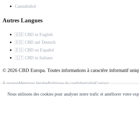
Cannabidiol
Autres Langues
🇬🇧 CBD in English
🇩🇪 CBD auf Deutsch
🇪🇸 CBD en Español
🇮🇹 CBD in Italiano
© 2026 CBD Europa. Toutes informations à caractère informatif uniq
À propos
Mentions légales
Politique de confidentialité
Contact
Nous utilisons des cookies pour analyser notre trafic et améliorer votre ex
Ce site ne constitue pas un avis médical. Consultez un professionnel d
🌿
Recevez notre guide CBD gratuit