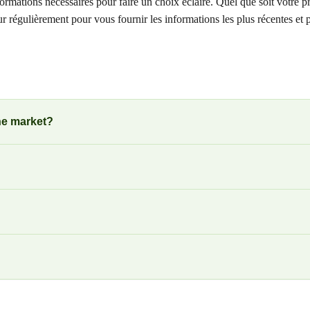
rmations nécessaires pour faire un choix éclairé. Quel que soit votre prof
our régulièrement pour vous fournir les informations les plus récentes 
he market?