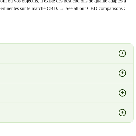
il ou vos objectifs, il existe des best cbd oils de qualité adaptés à
et pertinentes sur le marché CBD. → See all our CBD comparisons :
+
+
+
+