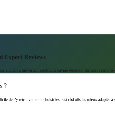
d Expert Reviews
pros and cons, lab-tested results and buying guide for the European mark
s ?
icile de s'y retrouver et de choisir les best cbd oils les mieux adaptés à