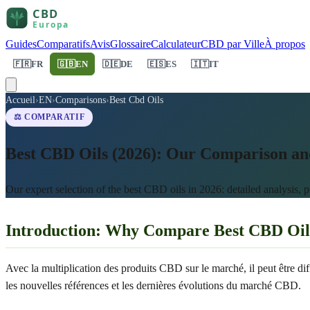
Guides
Comparatifs
Avis
Glossaire
Calculateur
CBD par Ville
À propos
🇫🇷
FR
🇬🇧
EN
🇩🇪
DE
🇪🇸
ES
🇮🇹
IT
Accueil
›
EN
›
Comparisons
›
Best Cbd Oils
⚖️ COMPARATIF
Best CBD Oils (2026): Our Comparison an
Our expert selection of the best CBD oils in 2026: detailed analysis, 
Introduction: Why Compare Best CBD Oil
Avec la multiplication des produits CBD sur le marché, il peut être diff
les nouvelles références et les dernières évolutions du marché CBD.