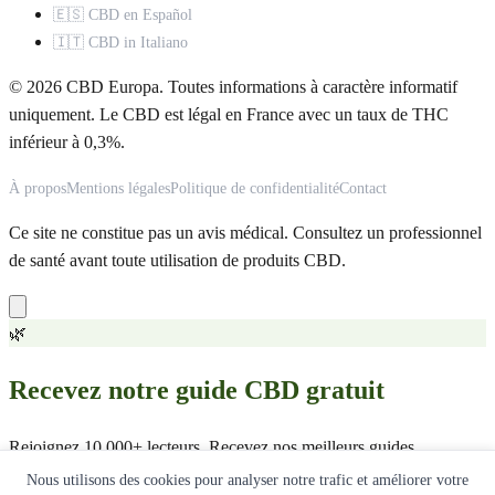
🇪🇸 CBD en Español
🇮🇹 CBD in Italiano
© 2026 CBD Europa. Toutes informations à caractère informatif
uniquement. Le CBD est légal en France avec un taux de THC
inférieur à 0,3%.
À propos
Mentions légales
Politique de confidentialité
Contact
Ce site ne constitue pas un avis médical. Consultez un professionnel
de santé avant toute utilisation de produits CBD.
🌿
Recevez notre guide CBD gratuit
Rejoignez 10 000+ lecteurs. Recevez nos meilleurs guides,
comparatifs et offres exclusives.
Nous utilisons des cookies pour analyser notre trafic et améliorer votre