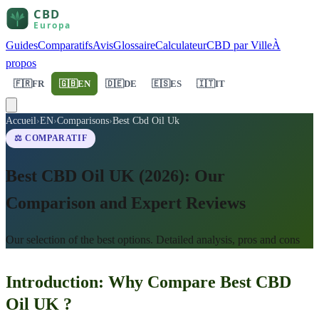
Guides
Comparatifs
Avis
Glossaire
Calculateur
CBD par Ville
À
propos
🇫🇷
FR
🇬🇧
EN
🇩🇪
DE
🇪🇸
ES
🇮🇹
IT
Accueil
›
EN
›
Comparisons
›
Best Cbd Oil Uk
⚖️ COMPARATIF
Best CBD Oil UK (2026): Our
Comparison and Expert Reviews
Our selection of the best options. Detailed analysis, pros and cons
Introduction: Why Compare Best CBD
Oil UK ?