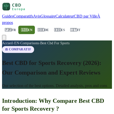
Guides
Comparatifs
Avis
Glossaire
Calculateur
CBD par Ville
À
propos
🇫🇷
FR
🇬🇧
EN
🇩🇪
DE
🇪🇸
ES
🇮🇹
IT
Accueil
›
EN
›
Comparisons
›
Best Cbd For Sports
⚖️ COMPARATIF
Best CBD for Sports Recovery (2026):
Our Comparison and Expert Reviews
Our selection of the best options. Detailed analysis, pros and cons
Introduction: Why Compare Best CBD
for Sports Recovery ?