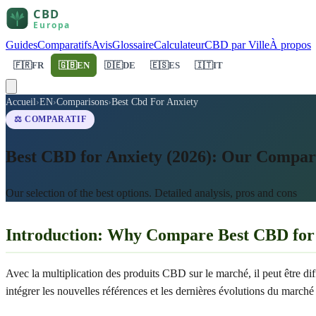
Guides
Comparatifs
Avis
Glossaire
Calculateur
CBD par Ville
À propos
🇫🇷
FR
🇬🇧
EN
🇩🇪
DE
🇪🇸
ES
🇮🇹
IT
Accueil
›
EN
›
Comparisons
›
Best Cbd For Anxiety
⚖️ COMPARATIF
Best CBD for Anxiety (2026): Our Compar
Our selection of the best options. Detailed analysis, pros and cons
Introduction: Why Compare Best CBD for 
Avec la multiplication des produits CBD sur le marché, il peut être diff
intégrer les nouvelles références et les dernières évolutions du marc