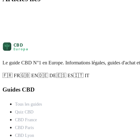
Le guide CBD N°1 en Europe. Informations légales, guides d'achat et
🇫🇷 FR
🇬🇧 EN
🇩🇪 DE
🇪🇸 ES
🇮🇹 IT
Guides CBD
Tous les guides
Quiz CBD
CBD France
CBD Paris
CBD Lyon