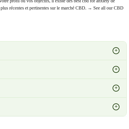
tre profil ou vos objectifs, il existe des best cbd for anxiety de
les plus récentes et pertinentes sur le marché CBD. → See all our CBD
+
+
+
+