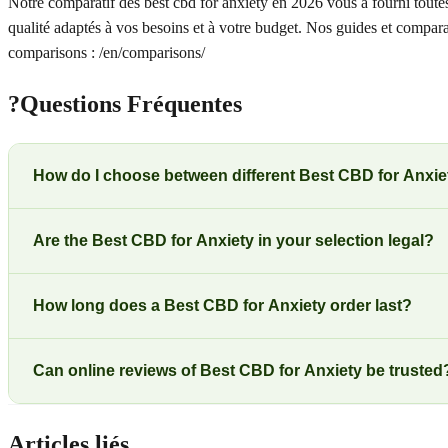
Notre comparatif des best cbd for anxiety en 2026 vous a fourni toutes l
qualité adaptés à vos besoins et à votre budget. Nos guides et compar
comparisons : /en/comparisons/
?
Questions Fréquentes
How do I choose between different Best CBD for Anxie
Are the Best CBD for Anxiety in your selection legal?
How long does a Best CBD for Anxiety order last?
Can online reviews of Best CBD for Anxiety be trusted
Articles liés