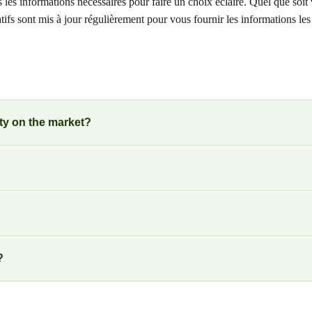
es informations nécessaires pour faire un choix éclairé. Quel que soit vo
atifs sont mis à jour régulièrement pour vous fournir les informations 
ty on the market?
?