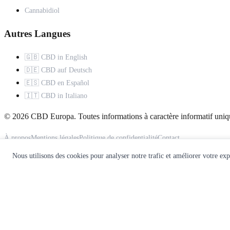
Cannabidiol
Autres Langues
🇬🇧 CBD in English
🇩🇪 CBD auf Deutsch
🇪🇸 CBD en Español
🇮🇹 CBD in Italiano
© 2026 CBD Europa. Toutes informations à caractère informatif uniq
À propos
Mentions légales
Politique de confidentialité
Contact
Nous utilisons des cookies pour analyser notre trafic et améliorer votre ex
Ce site ne constitue pas un avis médical. Consultez un professionnel d
🌿
Recevez notre guide CBD gratuit