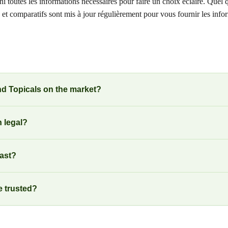
toutes les informations nécessaires pour faire un choix éclairé. Quel qu
s et comparatifs sont mis à jour régulièrement pour vous fournir les inf
d Topicals on the market?
 legal?
ast?
e trusted?