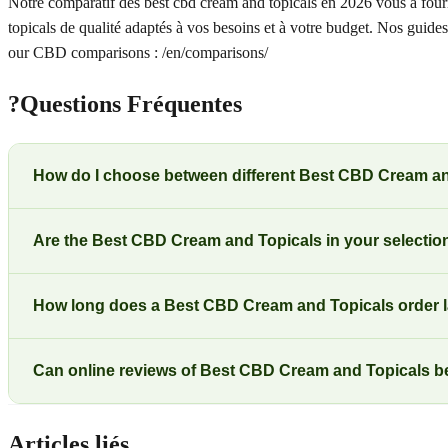
Notre comparatif des best cbd cream and topicals en 2026 vous a fourni 
topicals de qualité adaptés à vos besoins et à votre budget. Nos guide
our CBD comparisons : /en/comparisons/
?
Questions Fréquentes
How do I choose between different Best CBD Cream an
Are the Best CBD Cream and Topicals in your selection
How long does a Best CBD Cream and Topicals order l
Can online reviews of Best CBD Cream and Topicals b
Articles liés