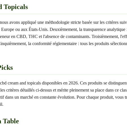
d Topicals
 nous avons appliqué une méthodologie stricte basée sur les critères suiv
é en Europe ou aux États-Unis. Deuxièmement, la transparence analytique
teneur en CBD, THC et l'absence de contaminants. Troisièmement, l'effica
 Cinquièmement, la conformité réglementaire : tous les produits sélectio
icks
t cbd cream and topicals disponibles en 2026. Ces produits se distinguent 
n les critères détaillés ci-dessus et mérite pleinement sa place dans ce c
tif dans un marché en constante évolution. Pour chaque produit, vous tro
il.
 Table