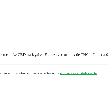
uement. Le CBD est légal en France avec un taux de THC inférieur à 
périence. En continuant, vous acceptez notre
politique de confidentialité
.
e santé avant toute utilisation de produits CBD.