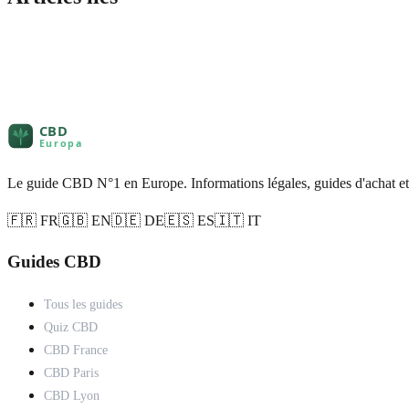
Le guide CBD N°1 en Europe. Informations légales, guides d'achat et
🇫🇷 FR
🇬🇧 EN
🇩🇪 DE
🇪🇸 ES
🇮🇹 IT
Guides CBD
Tous les guides
Quiz CBD
CBD France
CBD Paris
CBD Lyon