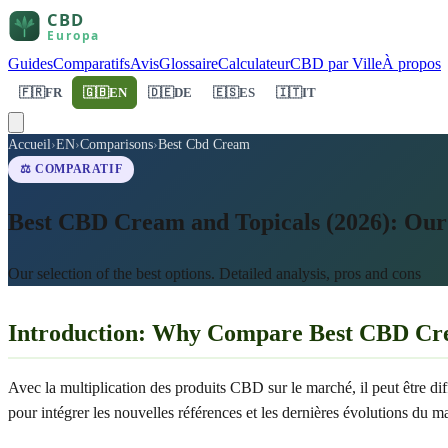
Guides
Comparatifs
Avis
Glossaire
Calculateur
CBD par Ville
À propos
🇫🇷
FR
🇬🇧
EN
🇩🇪
DE
🇪🇸
ES
🇮🇹
IT
Accueil
›
EN
›
Comparisons
›
Best Cbd Cream
⚖️ COMPARATIF
Best CBD Cream and Topicals (2026): Ou
Our selection of the best options. Detailed analysis, pros and cons
Introduction: Why Compare Best CBD Cre
Avec la multiplication des produits CBD sur le marché, il peut être dif
pour intégrer les nouvelles références et les dernières évolutions du