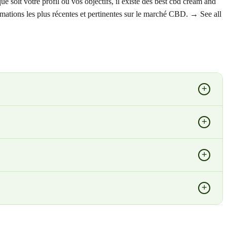
e soit votre profil ou vos objectifs, il existe des best cbd cream and
ormations les plus récentes et pertinentes sur le marché CBD. → See all
+
+
+
+