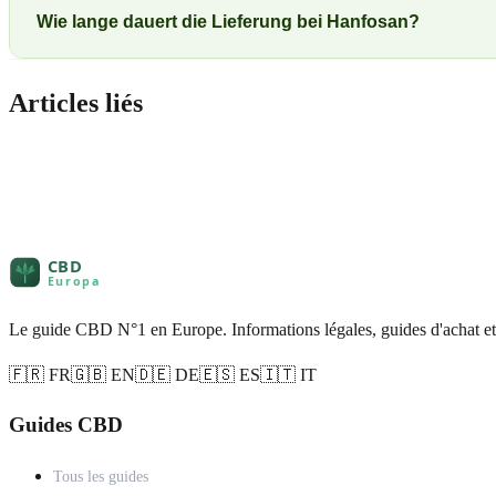
Wie lange dauert die Lieferung bei Hanfosan?
Articles liés
Le guide CBD N°1 en Europe. Informations légales, guides d'achat et
🇫🇷 FR
🇬🇧 EN
🇩🇪 DE
🇪🇸 ES
🇮🇹 IT
Guides CBD
Tous les guides