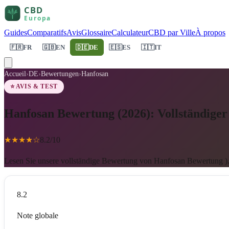
Guides
Comparatifs
Avis
Glossaire
Calculateur
CBD par Ville
À propos
🇫🇷
FR
🇬🇧
EN
🇩🇪
DE
🇪🇸
ES
🇮🇹
IT
Accueil
›
DE
›
Bewertungen
›
Hanfosan
⭐ AVIS & TEST
Hanfosan Bewertung (2026): Vollständiger
★
★
★
★
☆
8.2
/10
Lesen Sie unsere vollständige Bewertung von Hanfosan Bewertung ).
8.2
Note globale