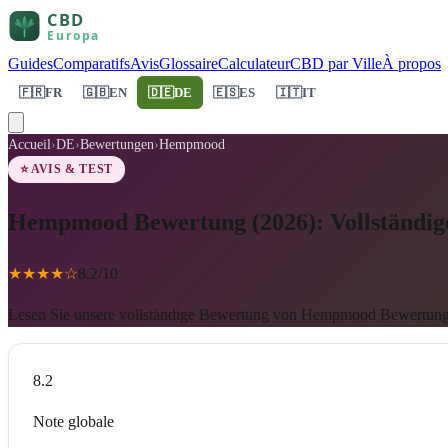
Guides
Comparatifs
Avis
Glossaire
Calculateur
CBD par Ville
À propos
🇫🇷
FR
🇬🇧
EN
🇩🇪
DE
🇪🇸
ES
🇮🇹
IT
Accueil
›
DE
›
Bewertungen
›
Hempmood
⭐ AVIS & TEST
Hempmood Bewertung (2026): Vollständige
★
★
★
★
☆
8.2
/10
Lesen Sie unsere vollständige Bewertung von Hempmood Bewertung )
8.2
Note globale