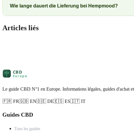
Wie lange dauert die Lieferung bei Hempmood?
Articles liés
Le guide CBD N°1 en Europe. Informations légales, guides d'achat et
🇫🇷 FR
🇬🇧 EN
🇩🇪 DE
🇪🇸 ES
🇮🇹 IT
Guides CBD
Tous les guides