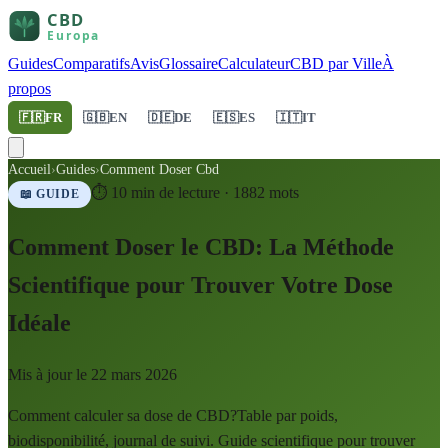
Guides
Comparatifs
Avis
Glossaire
Calculateur
CBD par Ville
À
propos
🇫🇷
FR
🇬🇧
EN
🇩🇪
DE
🇪🇸
ES
🇮🇹
IT
Accueil
›
Guides
›
Comment Doser Cbd
⏱
10
min de lecture ·
1882
mots
📖 GUIDE
Comment Doser le CBD: La Méthode
Scientifique pour Trouver Votre Dose
Idéale
Mis à jour le
22 mars 2026
Comment calculer sa dose de CBD?Table par poids,
biodisponibilité, journal de suivi. Guide scientifique pour trouver