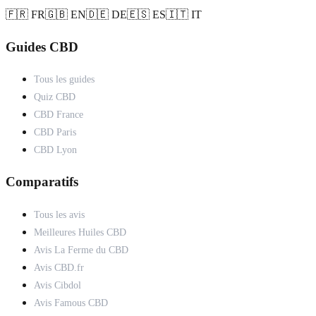
🇫🇷 FR
🇬🇧 EN
🇩🇪 DE
🇪🇸 ES
🇮🇹 IT
Guides CBD
Tous les guides
Quiz CBD
CBD France
CBD Paris
CBD Lyon
Comparatifs
Tous les avis
Meilleures Huiles CBD
Avis La Ferme du CBD
Avis CBD.fr
Avis Cibdol
Avis Famous CBD