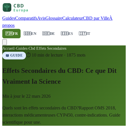
Guides
Comparatifs
Avis
Glossaire
Calculateur
CBD par Ville
À
propos
🇫🇷
FR
🇬🇧
EN
🇩🇪
DE
🇪🇸
ES
🇮🇹
IT
Accueil
›
Guides
›
Cbd Effets Secondaires
⏱
10
min de lecture ·
1875
mots
📖 GUIDE
Effets Secondaires du CBD: Ce que Dit
Vraiment la Science
Mis à jour le
22 mars 2026
Quels sont les effets secondaires du CBD?Rapport OMS 2018,
interactions médicamenteuses CYP450, contre-indications. Guide
scientifique pour une.