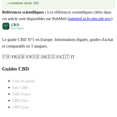
→
comment doser cbd
Références scientifiques :
Les références scientifiques citées dans
cet article sont disponibles sur PubMed (
pubmed.ncbi.nlm.nih.gov
).
Le guide CBD N°1 en Europe. Informations légales, guides d'achat
et comparatifs en 5 langues.
🇫🇷 FR
🇬🇧 EN
🇩🇪 DE
🇪🇸 ES
🇮🇹 IT
Guides CBD
Tous les guides
Quiz CBD
CBD France
CBD Paris
CBD Lyon