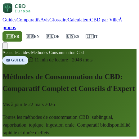
Guides
Comparatifs
Avis
Glossaire
Calculateur
CBD par Ville
À
propos
🇫🇷
FR
🇬🇧
EN
🇩🇪
DE
🇪🇸
ES
🇮🇹
IT
Accueil
›
Guides
›
Methodes Consommation Cbd
⏱
11
min de lecture ·
2046
mots
📖 GUIDE
Méthodes de Consommation du CBD:
Comparatif Complet et Conseils d'Expert
Mis à jour le
22 mars 2026
Toutes les méthodes de consommation CBD: sublingual,
vaporisation, topique, ingestion orale. Comparatif biodisponibilité,
rapidité et durée d'effets.