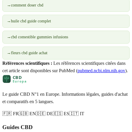
→
comment doser cbd
→
huile cbd guide complet
→
cbd comestible gummies infusions
→
fleurs cbd guide achat
Références scientifiques :
Les références scientifiques citées dans
cet article sont disponibles sur PubMed (
pubmed.ncbi.nlm.nih.gov
).
Le guide CBD N°1 en Europe. Informations légales, guides d'achat
et comparatifs en 5 langues.
🇫🇷 FR
🇬🇧 EN
🇩🇪 DE
🇪🇸 ES
🇮🇹 IT
Guides CBD