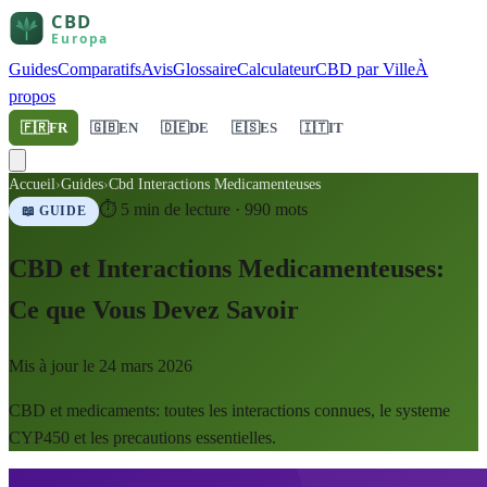
Guides
Comparatifs
Avis
Glossaire
Calculateur
CBD par Ville
À
propos
🇫🇷
FR
🇬🇧
EN
🇩🇪
DE
🇪🇸
ES
🇮🇹
IT
Accueil
›
Guides
›
Cbd Interactions Medicamenteuses
⏱
5
min de lecture ·
990
mots
📖 GUIDE
CBD et Interactions Medicamenteuses:
Ce que Vous Devez Savoir
Mis à jour le
24 mars 2026
CBD et medicaments: toutes les interactions connues, le systeme
CYP450 et les precautions essentielles.