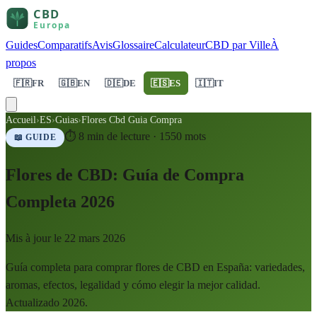
Guides
Comparatifs
Avis
Glossaire
Calculateur
CBD par Ville
À
propos
🇫🇷
FR
🇬🇧
EN
🇩🇪
DE
🇪🇸
ES
🇮🇹
IT
Accueil
›
ES
›
Guias
›
Flores Cbd Guia Compra
⏱
8
min de lecture ·
1550
mots
📖 GUIDE
Flores de CBD: Guía de Compra
Completa 2026
Mis à jour le
22 mars 2026
Guía completa para comprar flores de CBD en España: variedades,
aromas, efectos, legalidad y cómo elegir la mejor calidad.
Actualizado 2026.