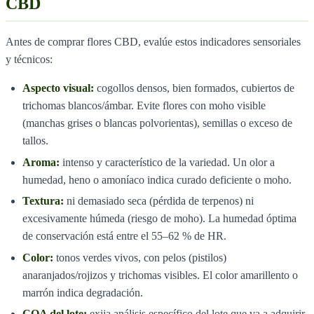
CBD
Antes de comprar flores CBD, evalúe estos indicadores sensoriales
y técnicos:
Aspecto visual:
cogollos densos, bien formados, cubiertos de
trichomas blancos/ámbar. Evite flores con moho visible
(manchas grises o blancas polvorientas), semillas o exceso de
tallos.
Aroma:
intenso y característico de la variedad. Un olor a
humedad, heno o amoníaco indica curado deficiente o moho.
Textura:
ni demasiado seca (pérdida de terpenos) ni
excesivamente húmeda (riesgo de moho). La humedad óptima
de conservación está entre el 55–62 % de HR.
Color:
tonos verdes vivos, con pelos (pistilos)
anaranjados/rojizos y trichomas visibles. El color amarillento o
marrón indica degradación.
COA del lote:
exija análisis específico del lote que va a adquirir,