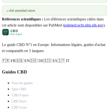
→
cbd ansiedad estres
Références scientifiques :
Les références scientifiques citées dans
cet article sont disponibles sur PubMed (
pubmed.ncbi.nlm.nih.gov
).
Le guide CBD N°1 en Europe. Informations légales, guides d'achat
et comparatifs en 5 langues.
🇫🇷 FR
🇬🇧 EN
🇩🇪 DE
🇪🇸 ES
🇮🇹 IT
Guides CBD
Tous les guides
Quiz CBD
CBD France
CBD Paris
CBD Lyon