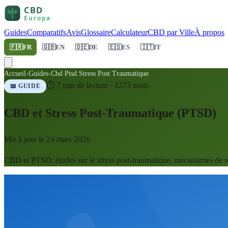
Guides
Comparatifs
Avis
Glossaire
Calculateur
CBD par Ville
À propos
🇫🇷
FR
🇬🇧
EN
🇩🇪
DE
🇪🇸
ES
🇮🇹
IT
Accueil
›
Guides
›
Cbd Ptsd Stress Post Traumatique
⏱
7
min de lecture ·
1273
mots
📖 GUIDE
CBD et Stress Post-Traumatique (PTSD)
Mis à jour le
24 mars 2026
CBD et PTSD: etudes sur le stress post-traumatique, mecanismes de re