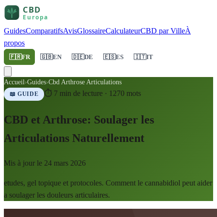
Guides
Comparatifs
Avis
Glossaire
Calculateur
CBD par Ville
À
propos
🇫🇷
FR
🇬🇧
EN
🇩🇪
DE
🇪🇸
ES
🇮🇹
IT
Accueil
›
Guides
›
Cbd Arthrose Articulations
⏱
7
min de lecture ·
1270
mots
📖 GUIDE
CBD et Arthrose: Soulager les
Articulations Naturellement
Mis à jour le
24 mars 2026
etudes, gel topique et protocoles. Comment le cannabidiol peut aider
a soulager les douleurs articulaires.