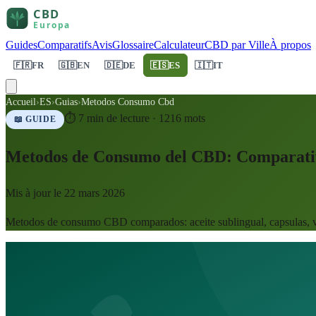
Guides
Comparatifs
Avis
Glossaire
Calculateur
CBD par Ville
À propos
🇫🇷
FR
🇬🇧
EN
🇩🇪
DE
🇪🇸
ES
🇮🇹
IT
Accueil
›
ES
›
Guias
›
Metodos Consumo Cbd
⏱
7
min de lecture ·
1216
mots
📖 GUIDE
Metodos de Consumo del CBD: Comparati
Mis à jour le
22 mars 2026
Metodos de consumo CBD comparados: aceite sublingual, capsulas, vap