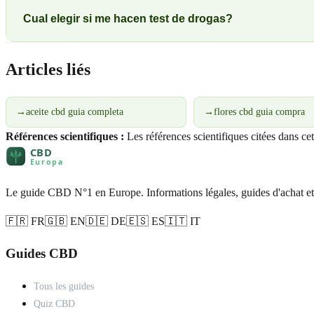
Cual elegir si me hacen test de drogas?
Articles liés
→
aceite cbd guia completa
→
flores cbd guia compra
Références scientifiques :
Les références scientifiques citées dans ce
Le guide CBD N°1 en Europe. Informations légales, guides d'achat et
🇫🇷 FR
🇬🇧 EN
🇩🇪 DE
🇪🇸 ES
🇮🇹 IT
Guides CBD
Tous les guides
Quiz CBD