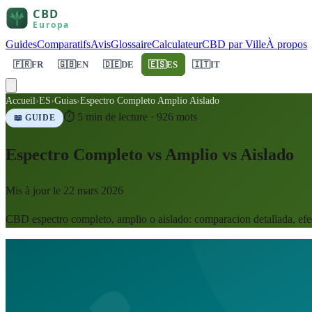
Guides
Comparatifs
Avis
Glossaire
Calculateur
CBD par Ville
À propos
🇫🇷
FR
🇬🇧
EN
🇩🇪
DE
🇪🇸
ES
🇮🇹
IT
Accueil
›
ES
›
Guias
›
Espectro Completo Amplio Aislado
⏱
5
min de lecture ·
926
mots
📖 GUIDE
Espectro Completo vs Amplio vs Aislado
Mis à jour le
22 mars 2026
CBD espectro completo, amplio o aislado: comparacion detallada, efec