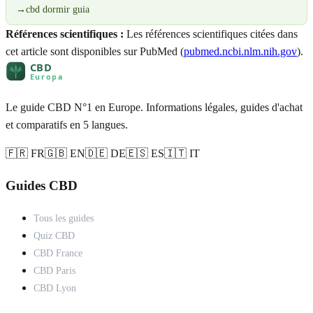
→
cbd dormir guia
Références scientifiques :
Les références scientifiques citées dans
cet article sont disponibles sur PubMed (
pubmed.ncbi.nlm.nih.gov
).
Le guide CBD N°1 en Europe. Informations légales, guides d'achat
et comparatifs en 5 langues.
🇫🇷 FR
🇬🇧 EN
🇩🇪 DE
🇪🇸 ES
🇮🇹 IT
Guides CBD
Tous les guides
Quiz CBD
CBD France
CBD Paris
CBD Lyon