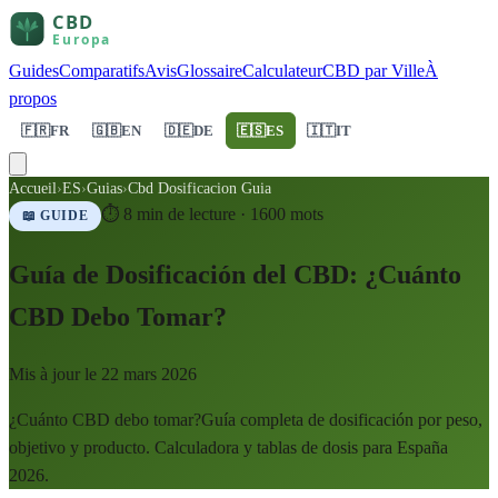
Guides
Comparatifs
Avis
Glossaire
Calculateur
CBD par Ville
À
propos
🇫🇷
FR
🇬🇧
EN
🇩🇪
DE
🇪🇸
ES
🇮🇹
IT
Accueil
›
ES
›
Guias
›
Cbd Dosificacion Guia
⏱
8
min de lecture ·
1600
mots
📖 GUIDE
Guía de Dosificación del CBD: ¿Cuánto
CBD Debo Tomar?
Mis à jour le
22 mars 2026
¿Cuánto CBD debo tomar?Guía completa de dosificación por peso,
objetivo y producto. Calculadora y tablas de dosis para España
2026.