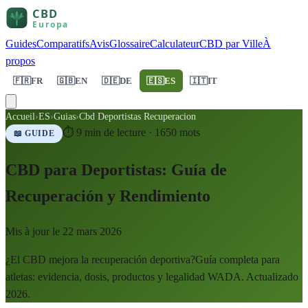
Guides
Comparatifs
Avis
Glossaire
Calculateur
CBD par Ville
À
propos
🇫🇷
FR
🇬🇧
EN
🇩🇪
DE
🇪🇸
ES
🇮🇹
IT
Accueil
›
ES
›
Guias
›
Cbd Deportistas Recuperacion
⏱
9
min de lecture ·
1650
mots
📖 GUIDE
CBD para Deportistas: Guía de
Recuperación y Rendimiento
Mis à jour le
22 mars 2026
¿El CBD mejora la recuperación deportiva?Guía completa para
atletas: evidencia, dosis, productos y legalidad WADA. Actualizado
2026.