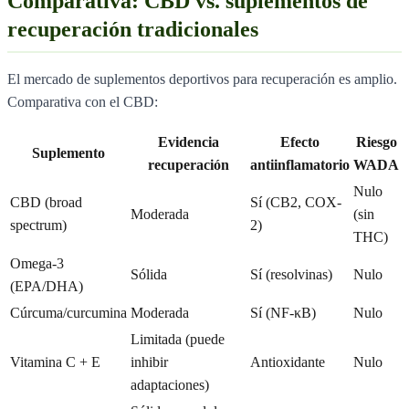
Comparativa: CBD vs. suplementos de
recuperación tradicionales
El mercado de suplementos deportivos para recuperación es amplio.
Comparativa con el CBD:
Evidencia
Efecto
Riesgo
Suplemento
recuperación
antiinflamatorio
WADA
Nulo
CBD (broad
Sí (CB2, COX-
Moderada
(sin
spectrum)
2)
THC)
Omega-3
Sólida
Sí (resolvinas)
Nulo
(EPA/DHA)
Cúrcuma/curcumina
Moderada
Sí (NF-κB)
Nulo
Limitada (puede
Vitamina C + E
inhibir
Antioxidante
Nulo
adaptaciones)