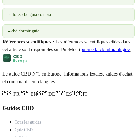
→
flores cbd guia compra
→
cbd dormir guia
Références scientifiques :
Les références scientifiques citées dans
cet article sont disponibles sur PubMed (
pubmed.ncbi.nlm.nih.gov
).
Le guide CBD N°1 en Europe. Informations légales, guides d'achat
et comparatifs en 5 langues.
🇫🇷 FR
🇬🇧 EN
🇩🇪 DE
🇪🇸 ES
🇮🇹 IT
Guides CBD
Tous les guides
Quiz CBD