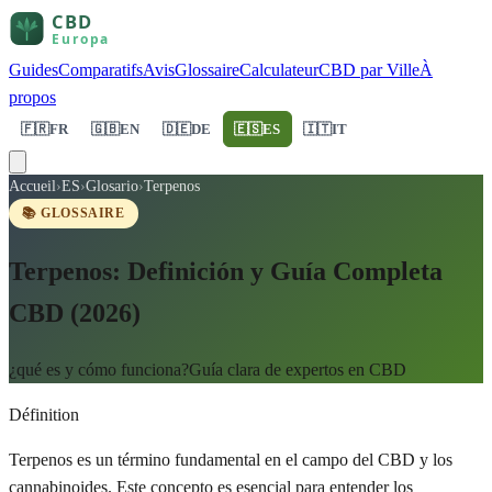
Guides
Comparatifs
Avis
Glossaire
Calculateur
CBD par Ville
À
propos
🇫🇷
FR
🇬🇧
EN
🇩🇪
DE
🇪🇸
ES
🇮🇹
IT
Accueil
›
ES
›
Glosario
›
Terpenos
📚 GLOSSAIRE
Terpenos: Definición y Guía Completa
CBD (2026)
¿qué es y cómo funciona?Guía clara de expertos en CBD
Définition
Terpenos es un término fundamental en el campo del CBD y los
cannabinoides. Este concepto es esencial para entender los