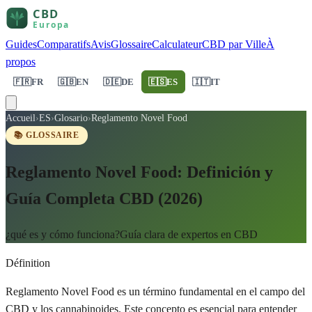
Guides
Comparatifs
Avis
Glossaire
Calculateur
CBD par Ville
À
propos
🇫🇷
FR
🇬🇧
EN
🇩🇪
DE
🇪🇸
ES
🇮🇹
IT
Accueil
›
ES
›
Glosario
›
Reglamento Novel Food
📚 GLOSSAIRE
Reglamento Novel Food: Definición y
Guía Completa CBD (2026)
¿qué es y cómo funciona?Guía clara de expertos en CBD
Définition
Reglamento Novel Food es un término fundamental en el campo del
CBD y los cannabinoides. Este concepto es esencial para entender