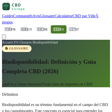
Guides
Comparatifs
Avis
Glossaire
Calculateur
CBD par Ville
À
propos
🇫🇷
FR
🇬🇧
EN
🇩🇪
DE
🇪🇸
ES
🇮🇹
IT
Accueil
›
ES
›
Glosario
›
Biodisponibilidad
📚 GLOSSAIRE
Biodisponibilidad: Definición y Guía
Completa CBD (2026)
¿qué es y cómo funciona?Guía clara de expertos en CBD
Définition
Biodisponibilidad es un término fundamental en el campo del CBD
y los cannabinoides. Este concepto es esencial para entender los