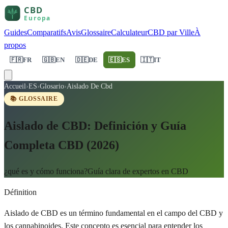
Guides
Comparatifs
Avis
Glossaire
Calculateur
CBD par Ville
À
propos
🇫🇷
FR
🇬🇧
EN
🇩🇪
DE
🇪🇸
ES
🇮🇹
IT
Accueil
›
ES
›
Glosario
›
Aislado De Cbd
📚 GLOSSAIRE
Aislado de CBD: Definición y Guía
Completa CBD (2026)
¿qué es y cómo funciona?Guía clara de expertos en CBD
Définition
Aislado de CBD es un término fundamental en el campo del CBD y
los cannabinoides. Este concepto es esencial para entender los