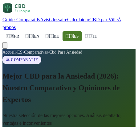
Guides
Comparatifs
Avis
Glossaire
Calculateur
CBD par Ville
À
propos
🇫🇷
FR
🇬🇧
EN
🇩🇪
DE
🇪🇸
ES
🇮🇹
IT
Accueil
›
ES
›
Comparativas
›
Cbd Para Ansiedad
⚖️ COMPARATIF
Mejor CBD para la Ansiedad (2026):
Nuestro Comparativo y Opiniones de
Expertos
Nuestra selección de las mejores opciones. Análisis detallado,
ventajas e inconvenientes