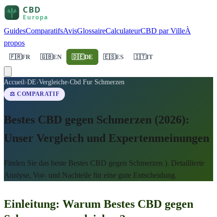
Guides
Comparatifs
Avis
Glossaire
Calculateur
CBD par Ville
À
propos
🇫🇷
FR
🇬🇧
EN
🇩🇪
DE
🇪🇸
ES
🇮🇹
IT
Accueil
›
DE
›
Vergleiche
›
Cbd Fur Schmerzen
⚖️ COMPARATIF
Bestes CBD gegen Schmerzen (2026):
Unser Vergleich und Expertenmeinungen
Finden Sie das beste Bestes CBD gegen Schmerzen ). Detaillierte
Analyse, Vor- und Nachteile für eine gute Entscheidung.
Einleitung: Warum Bestes CBD gegen