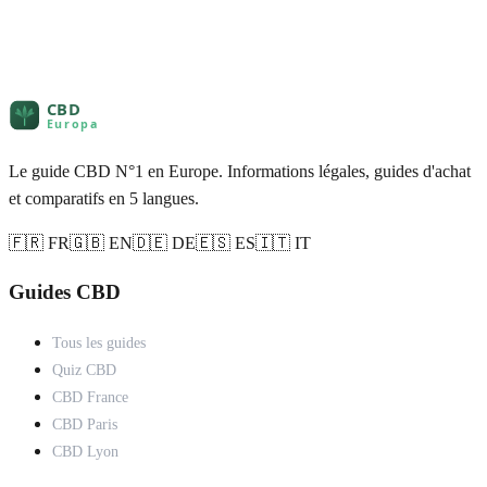
Le guide CBD N°1 en Europe. Informations légales, guides d'achat
et comparatifs en 5 langues.
🇫🇷 FR
🇬🇧 EN
🇩🇪 DE
🇪🇸 ES
🇮🇹 IT
Guides CBD
Tous les guides
Quiz CBD
CBD France
CBD Paris
CBD Lyon