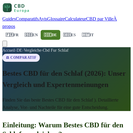
Guides
Comparatifs
Avis
Glossaire
Calculateur
CBD par Ville
À
propos
🇫🇷
FR
🇬🇧
EN
🇩🇪
DE
🇪🇸
ES
🇮🇹
IT
Accueil
›
DE
›
Vergleiche
›
Cbd Fur Schlaf
⚖️ COMPARATIF
Bestes CBD für den Schlaf (2026): Unser
Vergleich und Expertenmeinungen
Finden Sie das beste Bestes CBD für den Schlaf ). Detaillierte
Analyse, Vor- und Nachteile für eine gute Entscheidung.
Einleitung: Warum Bestes CBD für den