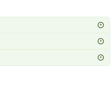
+
+
+