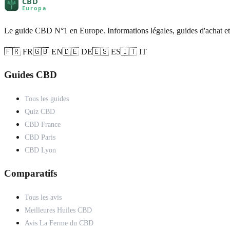
Le guide CBD N°1 en Europe. Informations légales, guides d'achat et
🇫🇷 FR
🇬🇧 EN
🇩🇪 DE
🇪🇸 ES
🇮🇹 IT
Guides CBD
Tous les guides
Quiz CBD
CBD France
CBD Paris
CBD Lyon
Comparatifs
Tous les avis
Meilleures Huiles CBD
Avis La Ferme du CBD