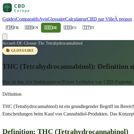
Guides
Comparatifs
Avis
Glossaire
Calculateur
CBD par Ville
À propos
🇫🇷
FR
🇬🇧
EN
🇩🇪
DE
🇪🇸
ES
🇮🇹
IT
Accueil
›
DE
›
Glossar
›
Thc Tetrahydrocannabinol
📚 GLOSSAIRE
THC (Tetrahydrocannabinol): Definition u
Was ist das, wie funktioniert es?Klarer Leitfaden von CBD-Experten
Définition
THC (Tetrahydrocannabinol) ist ein grundlegender Begriff im Berei
Entscheidungen beim Kauf von Cannabidiol-Produkten. Das Konzep
Definition: THC (Tetrahydrocannabinol)