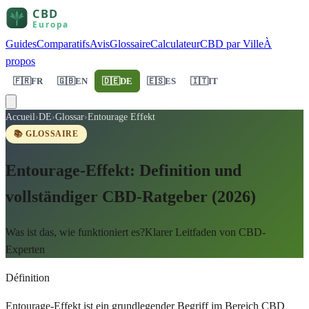
Guides
Comparatifs
Avis
Glossaire
Calculateur
CBD par Ville
À
propos
🇫🇷
FR
🇬🇧
EN
🇩🇪
DE
🇪🇸
ES
🇮🇹
IT
Accueil
›
DE
›
Glossar
›
Entourage Effekt
📚 GLOSSAIRE
Entourage-Effekt: Definition und
vollständiger CBD-Ratgeber (2026)
Was ist das, wie funktioniert es?Klarer Leitfaden von CBD-
Experten
Définition
Entourage-Effekt ist ein grundlegender Begriff im Bereich CBD