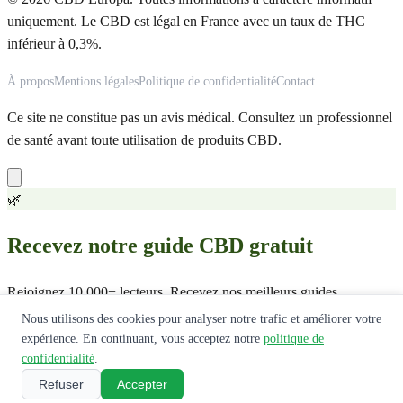
uniquement. Le CBD est légal en France avec un taux de THC
inférieur à 0,3%.
À propos
Mentions légales
Politique de confidentialité
Contact
Ce site ne constitue pas un avis médical. Consultez un professionnel
de santé avant toute utilisation de produits CBD.
🌿
Recevez notre guide CBD gratuit
Rejoignez 10 000+ lecteurs. Recevez nos meilleurs guides,
comparatifs et offres exclusives.
Nous utilisons des cookies pour analyser notre trafic et améliorer votre
expérience. En continuant, vous acceptez notre
politique de
Recevoir le guide
confidentialité
.
Refuser
Accepter
Pas de spam. Désabonnement en 1 clic.