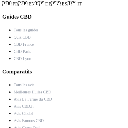
🇫🇷 FR
🇬🇧 EN
🇩🇪 DE
🇪🇸 ES
🇮🇹 IT
Guides CBD
Tous les guides
Quiz CBD
CBD France
CBD Paris
CBD Lyon
Comparatifs
Tous les avis
Meilleures Huiles CBD
Avis La Ferme du CBD
Avis CBD.fr
Avis Cibdol
Avis Famous CBD
Avis Green Owl