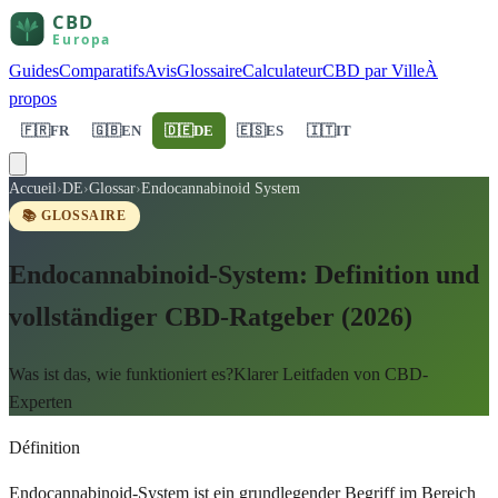
Guides
Comparatifs
Avis
Glossaire
Calculateur
CBD par Ville
À
propos
🇫🇷
FR
🇬🇧
EN
🇩🇪
DE
🇪🇸
ES
🇮🇹
IT
Accueil
›
DE
›
Glossar
›
Endocannabinoid System
📚 GLOSSAIRE
Endocannabinoid-System: Definition und
vollständiger CBD-Ratgeber (2026)
Was ist das, wie funktioniert es?Klarer Leitfaden von CBD-
Experten
Définition
Endocannabinoid-System ist ein grundlegender Begriff im Bereich