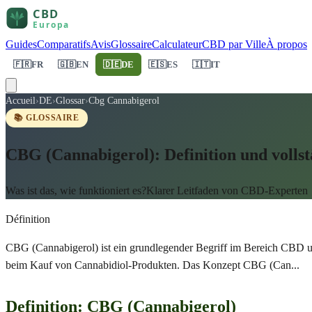
Guides
Comparatifs
Avis
Glossaire
Calculateur
CBD par Ville
À propos
🇫🇷
FR
🇬🇧
EN
🇩🇪
DE
🇪🇸
ES
🇮🇹
IT
Accueil
›
DE
›
Glossar
›
Cbg Cannabigerol
📚 GLOSSAIRE
CBG (Cannabigerol): Definition und volls
Was ist das, wie funktioniert es?Klarer Leitfaden von CBD-Experten
Définition
CBG (Cannabigerol) ist ein grundlegender Begriff im Bereich CBD u
beim Kauf von Cannabidiol-Produkten. Das Konzept CBG (Can
...
Definition: CBG (Cannabigerol)