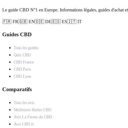
Le guide CBD N°1 en Europe. Informations légales, guides d'achat et
🇫🇷 FR
🇬🇧 EN
🇩🇪 DE
🇪🇸 ES
🇮🇹 IT
Guides CBD
Tous les guides
Quiz CBD
CBD France
CBD Paris
CBD Lyon
Comparatifs
Tous les avis
Meilleures Huiles CBD
Avis La Ferme du CBD
Avis CBD.fr