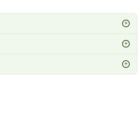
+
+
+