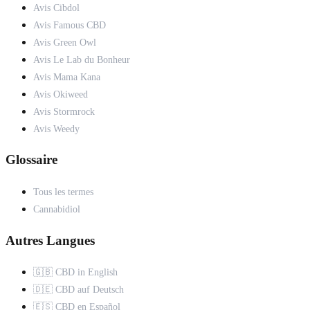
Avis Cibdol
Avis Famous CBD
Avis Green Owl
Avis Le Lab du Bonheur
Avis Mama Kana
Avis Okiweed
Avis Stormrock
Avis Weedy
Glossaire
Tous les termes
Cannabidiol
Autres Langues
🇬🇧 CBD in English
🇩🇪 CBD auf Deutsch
🇪🇸 CBD en Español