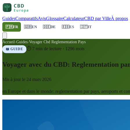
Guides
Comparatifs
Avis
Glossaire
Calculateur
CBD par Ville
À propos
🇫🇷
FR
🇬🇧
EN
🇩🇪
DE
🇪🇸
ES
🇮🇹
IT
Accueil
›
Guides
›
Voyager Cbd Reglementation Pays
⏱
7
min de lecture ·
1296
mots
📖 GUIDE
Voyager avec du CBD: Reglementation pa
Mis à jour le
24 mars 2026
en Europe et dans le monde: reglementation par pays, aeroports et cons