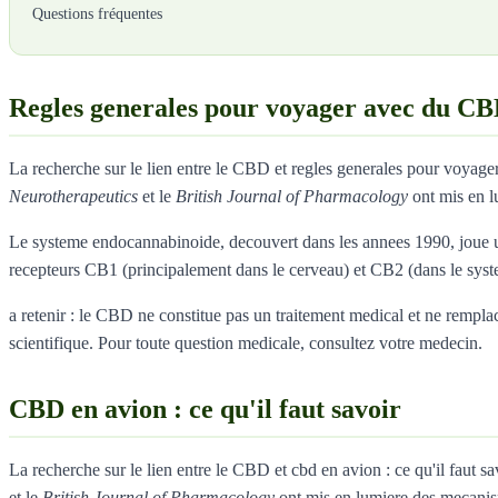
Questions fréquentes
Regles generales pour voyager avec du C
La recherche sur le lien entre le CBD et regles generales pour voyag
Neurotherapeutics
et le
British Journal of Pharmacology
ont mis en l
Le systeme endocannabinoide, decouvert dans les annees 1990, joue un
recepteurs CB1 (principalement dans le cerveau) et CB2 (dans le sys
a retenir : le CBD ne constitue pas un traitement medical et ne remplace
scientifique. Pour toute question medicale, consultez votre medecin.
CBD en avion : ce qu'il faut savoir
La recherche sur le lien entre le CBD et cbd en avion : ce qu'il faut
et le
British Journal of Pharmacology
ont mis en lumiere des mecanis