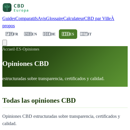
Guides
Comparatifs
Avis
Glossaire
Calculateur
CBD par Ville
À
propos
🇫🇷
FR
🇬🇧
EN
🇩🇪
DE
🇪🇸
ES
🇮🇹
IT
Accueil
›
ES
›
Opiniones
Opiniones CBD
estructuradas sobre transparencia, certificados y calidad.
Todas las opiniones CBD
Opiniones CBD estructuradas sobre transparencia, certificados y
calidad.