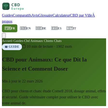
Guides
Comparatifs
Avis
Glossaire
Calculateur
CBD par Ville
À
propos
🇫🇷
FR
🇬🇧
EN
🇩🇪
DE
🇪🇸
ES
🇮🇹
IT
Accueil
›
Guides
›
Cbd Animaux Chiens Chats
⏱
10
min de lecture ·
1902
mots
📖 GUIDE
CBD pour Animaux: Ce que Dit la
Science et Comment Doser
Mis à jour le
22 mars 2026
CBD pour chiens et chats: étude Cornell 2018, dosage animal, effets
et sécurité. Guide vétérinaire complet pour utiliser le CBD avec
votre animal de.